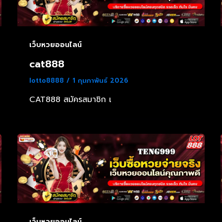
เว็บหวยออนไลน์
cat888
lotto8888
/
1 กุมภาพันธ์ 2026
CAT888 สมัครสมาชิก เ
เว็บหวยออนไลน์