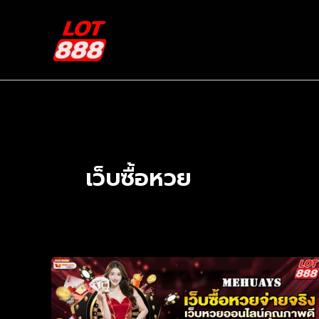
Skip
to
content
เว็บซื้อหวย