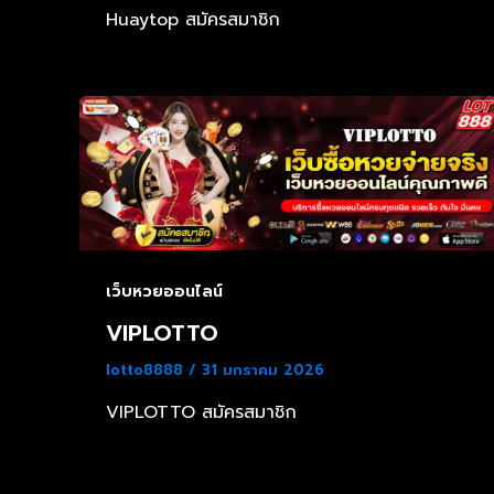
Huaytop สมัครสมาชิก
เว็บหวยออนไลน์
VIPLOTTO
lotto8888
/
31 มกราคม 2026
VIPLOTTO สมัครสมาชิก