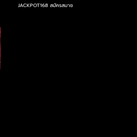
JACKPOT168 สมัครสมาช