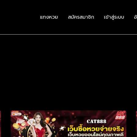
แทงหวย
สมัครสมาชิก
เข้าสู่ระบบ
อ