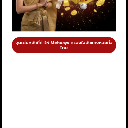
จุดเด่นหลักที่ทำให้ Mehuays ครองใจนักแทงหวยทั่ว
ไทย
อัตราจ่ายสูงสุดในประเทศ
จ่ายเต็มทุกเลข ไม่ว่า
จะ 3 ตัวบน 2 ตัวล่าง หวยลาว หวยฮานอย หวย
หุ้น จ่ายหนักจริง ไม่มีหักเปอร์เซ็นต์ลับ ๆ
ซื้อหวยไม่อั้นแบบไม่มีเงื่อนไข
แทงได้ทุกเลขที่
ต้องการ ไม่มีเลขอั้น ไม่ปิดรับแม้เลขไหนจะฮอตแค่
ไหน
หวยครบทุกประเภทในเว็บเดียว
หวยรัฐบาล
หวยไทย
แทงหวยลาว
หวยฮานอย หวยหุ้นไทย-
ต่างประเทศ หวยยี่กี่ออกถี่ทุก 5-10 นาที
ฝากถอนไม่มีขั้นต่ำ รองรับ True Wallet เต็ม
รูปแบบ
ฝาก 1 บาทก็เล่นได้ ถอนก็ไม่มีขั้นต่ำ โอน