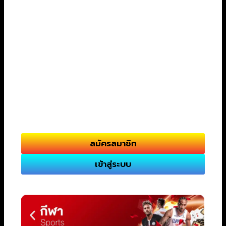
ฝากถอนไม่มีขั้นต่ำ รองรับ True Wallet
ฝาก
1 บาทก็ได้ ถอนก็ไม่มีขั้นต่ำ โอนไวภายใน 5-30
วินาที
อัปเดทผลหวยเร็วที่สุด
รู้ผลทันทีที่หวยออก
ถอนรางวัลได้เลย ไม่ต้องรอ
โปรโมชั่นจัดหนัก
โบนัสต้อนรับสูง โบนัสเติมเงิน
ทุกครั้ง คืนยอดเสียรายวัน-รายสัปดาห์ + รางวัล
ใหญ่ประจำสัปดาห์
บริการลูกค้าตลอด 24 ชม.
ทีมงานมืออาชีพ
ตอบไว เอาใจใส่ แก้ปัญหาได้จริง ไม่ทิ้งให้รอ
สมัครสมาชิก
เข้าสู่ระบบ