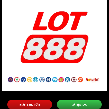
PREVIOUS
NEXT
สมัครสมาชิก
เข้าสู่ระบบ