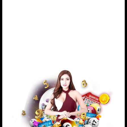
ยุติธรรมสูงสุด
อีกจุดที่หลายคนชื่นชอบคือการมีประวัติการจ่ายเงินรางวัลใหญ่
ต่อเนื่องมายาวนาน ผู้เล่นที่ถูกรางวัลหลักแสนถึงหลักล้านได้รับ
เงินครบถ้วนรวดเร็ว ทำให้เกิดความไว้วางใจและบอกต่อกันแบบ
ปากต่อปาก
Huaytop
จึงไม่ใช่แค่
เว็บซื้อหวย
ธรรมดา แต่เป็น
แพลตฟอร์มที่สร้างชื่อเสียงด้วยความซื่อสัตย์และความมั่นคง
จริง ๆ