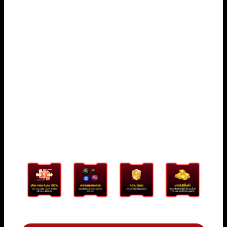
ไม่ถูกหักหัวคิวหรือมีเงื่อนไขซ่อนเร้น อัตราจ่ายสูงสุดในวงการ
ตอนนี้คือจุดขายที่ชัดเจนที่สุด
นอกจากความคุ้มค่าแล้ว
Huaytop
ยังให้ประสบการณ์การเล่นที่
ลื่นไหลสุด ๆ ด้วยระบบฝาก-ถอนอัตโนมัติไม่มีขั้นต่ำ รองรับ
True Money Wallet อย่างเต็มรูปแบบ ทำให้การหมุนเงินทุน
เป็นเรื่องง่ายและเร็วมาก ระบบคีย์หวยออกแบบมาให้สะดวกสุด ๆ
แม้แต่คนที่ไม่ค่อยถนัดมือถือก็กดแทงได้ในเวลาไม่ถึง 10 วินาที
พร้อมอัปเดทผลหวยแบบเรียลไทม์ รู้ผลไว ถอนเงินรางวัลได้
ทันทีหลังหวยออก ทุกอย่างถูกออกแบบมาเพื่อให้นักเล่นหวยใช้
ชีวิตได้สบายใจมากขึ้น