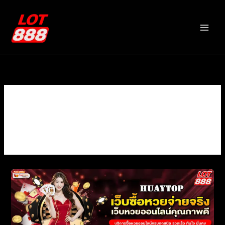
Skip
to
content
Huaytop