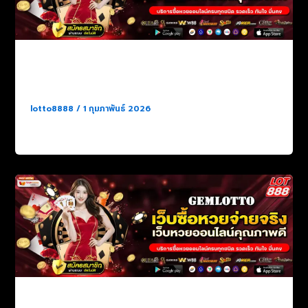
เว็บหวยออนไลน์
Prod888
lotto8888
/
1 กุมภาพันธ์ 2026
Prod888 สมัครสมาชิก
เว็บหวยออนไลน์