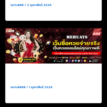
lotto888
/
2 กุมภาพันธ์ 2026
CONFIRM168 สมัครสมาช
เว็บหวยออนไลน์
Mehuays
lotto8888
/
1 กุมภาพันธ์ 2026
Mehuays สมัครสมาชิก