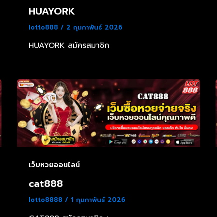
HUAYORK
lotto888
/
2 กุมภาพันธ์ 2026
HUAYORK สมัครสมาชิก
เว็บหวยออนไลน์
cat888
lotto8888
/
1 กุมภาพันธ์ 2026