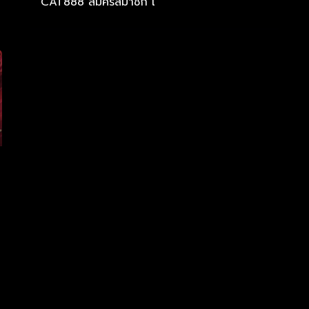
CAT888 สมัครสมาชิก เ