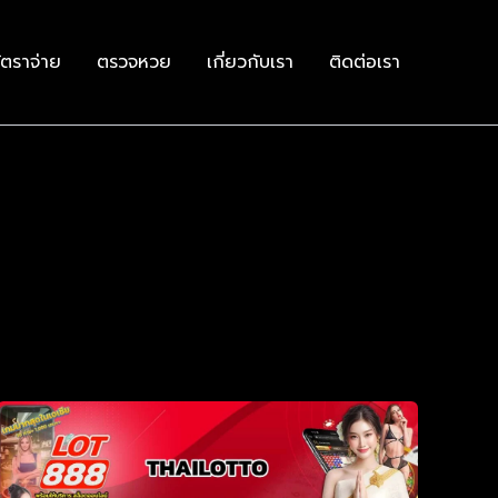
ัตราจ่าย
ตรวจหวย
เกี่ยวกับเรา
ติดต่อเรา