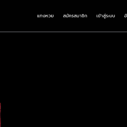
แทงหวย
สมัครสมาชิก
เข้าสู่ระบบ
อ