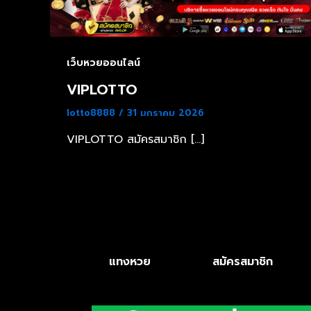
เว็บหวยออนไลน์
VIPLOTTO
lotto8888
/
31 มกราคม 2026
VIPLOTTO สมัครสมาชิก […]
แทงหวย
สมัครสมาชิก