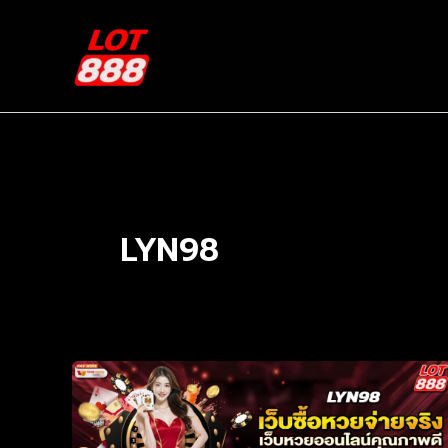
Skip
to
content
LYN98