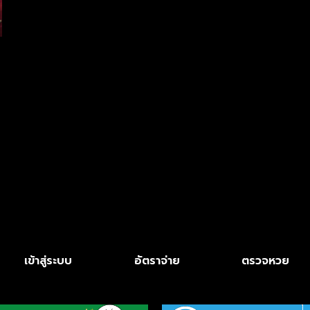
เข้าสู่ระบบ
อัตราจ่าย
ตรวจหวย