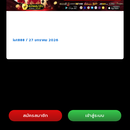
เว็บหวยออนไลน์
LOTTO468
lot888
/
27 มกราคม 2026
LOTTO468 สมัครสมาชิก […]
สมัครสมาชิก
เข้าสู่ระบบ