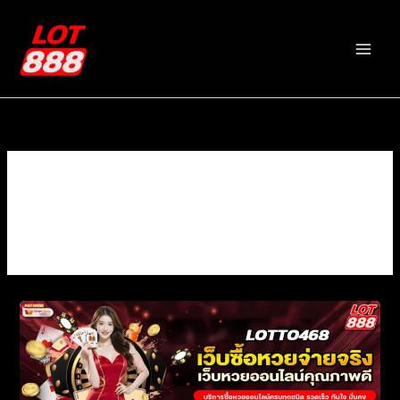
Skip
to
content
lotto468 เล่นผ่านมือถือ