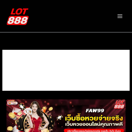
Skip
to
content
FAW99 สล็อต