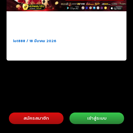
สล็อตออนไลน์
FAW99
lot888
/
18 มีนาคม 2026
FAW99 สมัครสมาชิก เข […]
สมัครสมาชิก
เข้าสู่ระบบ