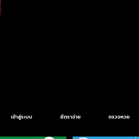
เข้าสู่ระบบ
อัตราจ่าย
ตรวจหวย