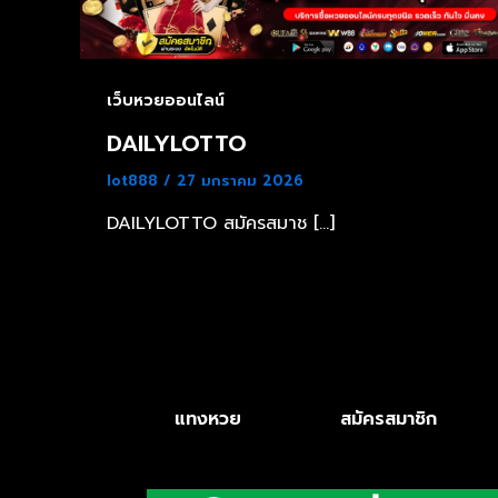
เว็บหวยออนไลน์
DAILYLOTTO
lot888
/
27 มกราคม 2026
DAILYLOTTO สมัครสมาช […]
แทงหวย
สมัครสมาชิก