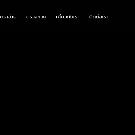
ัตราจ่าย
ตรวจหวย
เกี่ยวกับเรา
ติดต่อเรา