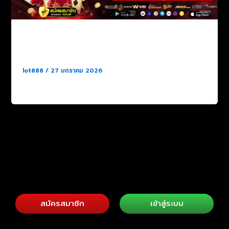
เว็บหวยออนไลน์
CHOKDEE777
lot888
/
27 มกราคม 2026
CHOKDEE777 สมัครสมาช […]
สมัครสมาชิก
เข้าสู่ระบบ