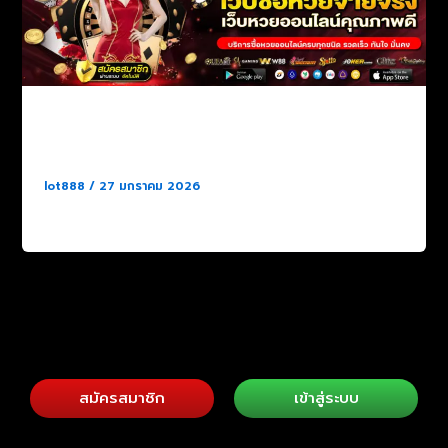
เว็บหวยออนไลน์
CHOKDEE777
lot888
/
27 มกราคม 2026
CHOKDEE777 สมัครสมาช […]
สมัครสมาชิก
เข้าสู่ระบบ