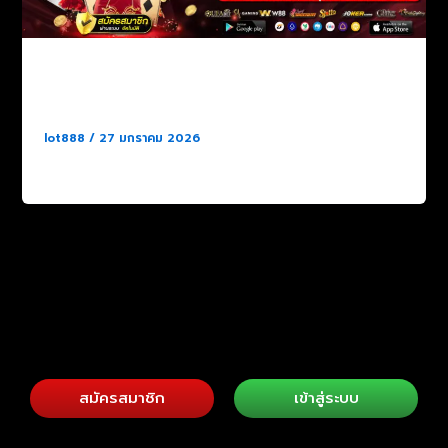
เว็บหวยออนไลน์
CHOKDEE777
lot888
/
27 มกราคม 2026
CHOKDEE777 สมัครสมาช […]
สมัครสมาชิก
เข้าสู่ระบบ