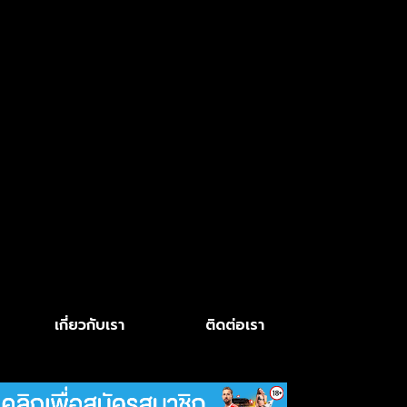
เกี่ยวกับเรา
ติดต่อเรา