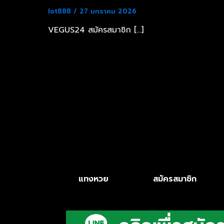
lot888
/
27 มกราคม 2026
VEGUS24 สมัครสมาชิก […]
แทงหวย
สมัครสมาชิก