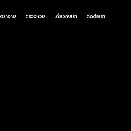
ัตราจ่าย
ตรวจหวย
เกี่ยวกับเรา
ติดต่อเรา