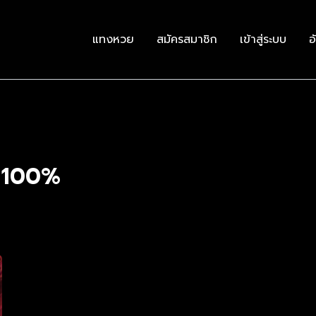
แทงหวย
สมัครสมาชิก
เข้าสู่ระบบ
อ
 100%