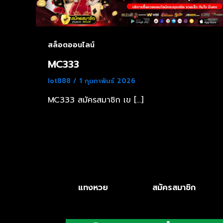
สล็อตออนไลน์
MC333
lot888
/
1 กุมภาพันธ์ 2026
MC333 สมัครสมาชิก เข […]
แทงหวย
สมัครสมาชิก