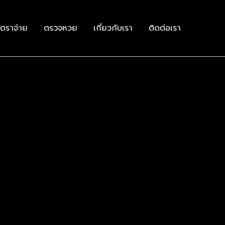
ัตราจ่าย
ตรวจหวย
เกี่ยวกับเรา
ติดต่อเรา