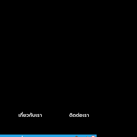
เกี่ยวกับเรา
ติดต่อเรา