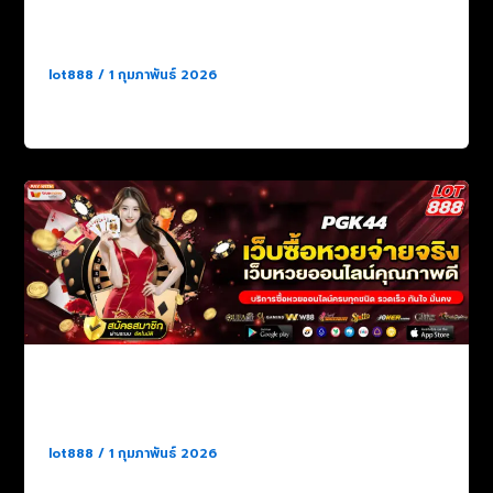
สล็อตออนไลน์
ASK4WIN
lot888
/
1 กุมภาพันธ์ 2026
ASK4WIN สมัครสมาชิก
สล็อตออนไลน์
PGK44
lot888
/
1 กุมภาพันธ์ 2026
PGK44 สมัครสมาชิก เข