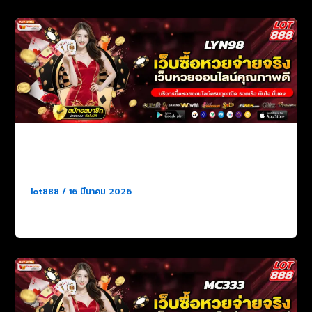
สล็อตออนไลน์
LYN98
lot888
/
16 มีนาคม 2026
LYN98 สมัครสมาชิก เข