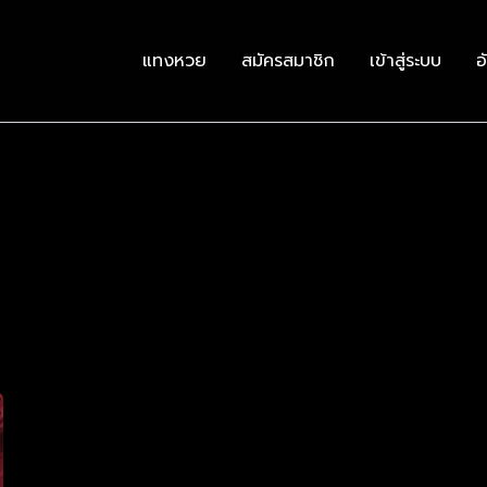
แทงหวย
สมัครสมาชิก
เข้าสู่ระบบ
อ