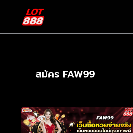
Skip
to
content
สมัคร FAW99