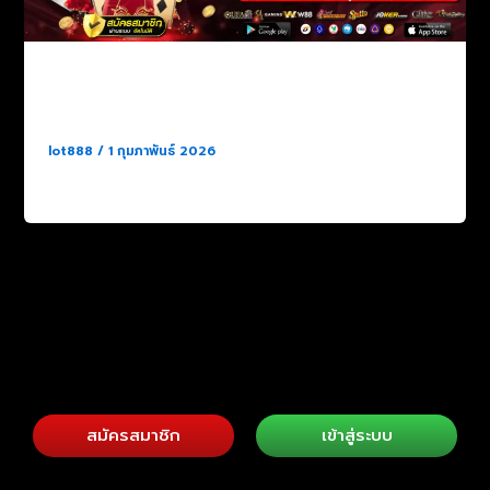
สล็อตออนไลน์
PGK44
lot888
/
1 กุมภาพันธ์ 2026
PGK44 สมัครสมาชิก เข […]
สมัครสมาชิก
เข้าสู่ระบบ