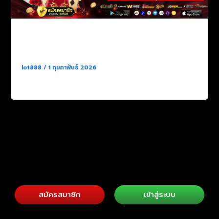
สล็อตออนไลน์
MC333
lot888
/
1 กุมภาพันธ์ 2026
MC333 สมัครสมาชิก เข […]
สมัครสมาชิก
เข้าสู่ระบบ