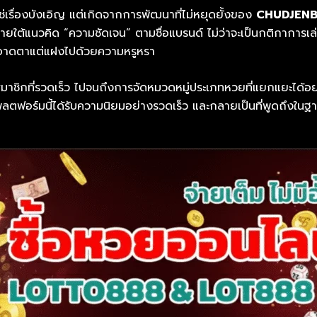
ใช่เรื่องบังเอิญ แต่เกิดจากการพัฒนาที่ไม่หยุดยั้งของ
CHUDJEN
แนวคิด “ความชัดเจน” ตามชื่อแบรนด์ ไม่ว่าจะเป็นกติกาการเล่นท
ูสะอาดตาแต่แฝงไปด้วยความหรูหรา
สมาชิกที่รวดเร็ว ไปจนถึงการจัดหมวดหมู่ประเภทหวยที่แยกแยะได้อย
แพลตฟอร์มนี้ได้รับความนิยมอย่างรวดเร็ว และกลายเป็นที่พูดถึงในฐานะ