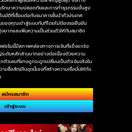
วใจหลักที่ผู้เล่นให้ความสำคัญสูงสุด ซึ่งทาง
บรักษาความปลอดภัยและการทำธุรกรรมขั้นสูง
ัติที่เชื่อมต่อกับธนาคารชั้นนำทั่วประเทศ
นของคุณเข้าสู่ระบบทันทีโดยไม่ต้องรอยืนยัน
่ยุ่งยากและเพิ่มความเป็นส่วนตัวให้กับสมาชิก
ฟอร์มนี้มีสภาพคล่องทางการเงินที่แข็งแกร่ง
ญ่ระดับหลักล้านบาทอย่างต่อเนื่องด้วยความ
ทุกตัวเลขที่แทงถูกจะถูกเปลี่ยนเป็นตัวเงินจริงใน
มซื่อสัตย์ในจุดนี้เองที่สร้างความเชื่อมั่นให้กับ
น
สมัครสมาชิก
เข้าสู่ระบบ