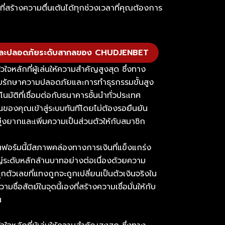
สร้างความตื่นเต้นได้ทุกช่วงเวลาที่คุณต้องการ
ร็วและปลอดภัยระดับสากลของ CHUDJENBET
วใจหลักที่ผู้เล่นให้ความสำคัญสูงสุด ซึ่งทาง
บรักษาความปลอดภัยและการทำธุรกรรมขั้นสูง
ัติที่เชื่อมต่อกับธนาคารชั้นนำทั่วประเทศ
นของคุณเข้าสู่ระบบทันทีโดยไม่ต้องรอยืนยัน
่ยุ่งยากและเพิ่มความเป็นส่วนตัวให้กับสมาชิก
ฟอร์มนี้มีสภาพคล่องทางการเงินที่แข็งแกร่ง
ญ่ระดับหลักล้านบาทอย่างต่อเนื่องด้วยความ
ทุกตัวเลขที่แทงถูกจะถูกเปลี่ยนเป็นตัวเงินจริงใน
มซื่อสัตย์ในจุดนี้เองที่สร้างความเชื่อมั่นให้กับ
น