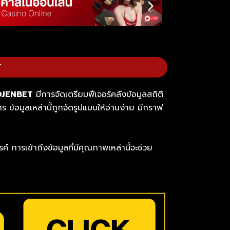
T
JENBET
มีการจัดเตรียมฟีเจอร์คลังข้อมูลสถิติ
ข้อมูลเหล่านี้ถูกจัดรูปแบบให้อ่านง่าย มีกราฟ
ค์ การเข้าถึงข้อมูลที่มีคุณภาพเหล่านี้จะช่วย