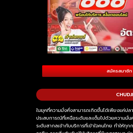
สมัครสมาชิก
CHUDJEN
ในยุคที่ความมั่งคั่งสามารถเกิดขึ้นได้เพียงแ
ประสบการณ์ที่เหนือระดับและเต็มไปด้วยความมั่
ระดับสากลเข้ากับบริการที่เข้าใจคนไทย ทำให้ทุก