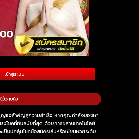
เข้าสู่ระบบ
ไว้วางใจ
ป็นกุญแจสำคัญสู่ความสำเร็จ หากคุณกำลังมองหา
่ยงโชคที่ทันสมัยที่สุด ด้วยการผสานเทคโนโลยี
เป็นนักลุ้นโชคมือสมัครเล่นหรือเซียนหวยระดับ