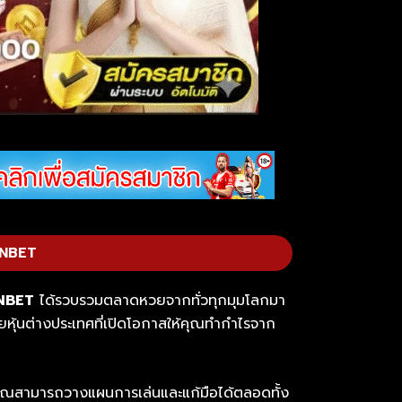
ENBET
NBET
ได้รวบรวมตลาดหวยจากทั่วทุกมุมโลกมา
วยหุ้นต่างประเทศที่เปิดโอกาสให้คุณทำกำไรจาก
ห้คุณสามารถวางแผนการเล่นและแก้มือได้ตลอดทั้ง