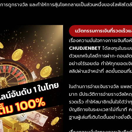
รถูกรางวัล และทำให้การลุ้นโชคกลายเป็นส่วนหนึ่งของไลฟ์สไตล์ที่
นวัตกรรมการเงินที่รวดเ
เรื่องความมั่นใจทางการเงินคือหั
CHUDJENBET
ได้ลงทุนในระบ
ด้วยเทคโนโลยีการฝาก-ถอนอัตโนม
อย่างไร้รอยต่อ ทำให้ทุกยอดเงิ
สลิปผ่านเจ้าหน้าที่ ลดขั้นตอนที
ในด้านการจ่ายเงินรางวัล แพลต
มาก มีประวัติการจ่ายรางวัลให
รวดเร็ว ทำให้สมาชิกมั่นใจได้ว่า
บัญชีภายในระยะเวลาไม่กี่นาที ควา
ฐานผู้เล่นที่เติบโตขึ้นอย่างยั่งยื